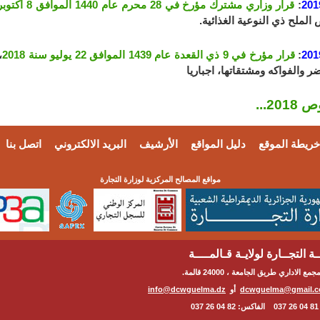
201
:
قرار وزاري مشترك مؤرخ في 28 محرم عام 1440 الموافق 8 أكتوبر سنة 2018
لملح ذي النوعية الغذائية.
201
:
قرار مؤرخ في 9 ذي القعدة عام 1439 الموافق 22 يوليو سنة 2018
،
 والفواكه ومشتقاتها، اجباريا
201...
خريطة الموقع
دليل المواقع
الأرشيف
البريد الالكتروني
اتصل بنا
مواقع المصالح المركزية لوزارة التجارة
ة التجــارة لولايـة قـالمــــة
مع الاداري طريق الجامعة ، 24000 قالمة.
dcwguelma@gmail.
أو
info@dcwguelma.dz
03