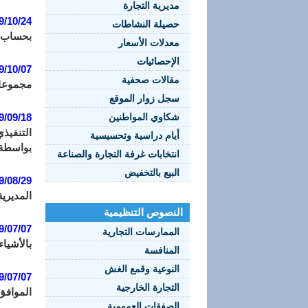
مديرية التجارة
9/10/24
حصيلة النشاطات
بحساب المستعمرات 
معدلات الأسعار
الإحصائيات
9/10/07
مقالات صحفية
مجموعات
سجل زوار الموقع
شكاوي المواطنين
9/09/18
أيام دراسية وتحسيسية
بواسطة 
انتخابات غرفة التجارة والصناعة
البيع بالتخفيض
9/08/29
المديرية
النصوص التنظيمية
9/07/07
الممارسات التجارية
بالأشياء
المنافسة
النوعية وقمع الغش
9/07/07
التجارة الخارجية
الموافق 2 نوفمبر سنة 2019 الذي يحدد مدة صلاحيات مستخرج السجل التجاري الممنوح لممارس
الصفقات العمومية