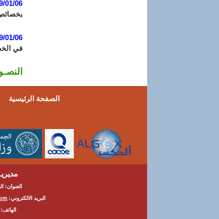
9/01/06
بخصائص ا
9/01/06
في الخضر
النصـوص 8
الصفحة الرئيسية
مديريــ
العنوان: المج
البريد الالكتروني:
com
الهاتف: 81 04 26 037 الفاكس: 82 04 26 7