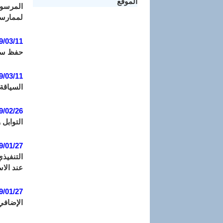
الموقع
لممارسة
9/03/11
حفظ سجل
9/03/11
السياقة.
9/02/26
التوابل 
9/01/27
عند الاس
9/01/27:
الإضافي