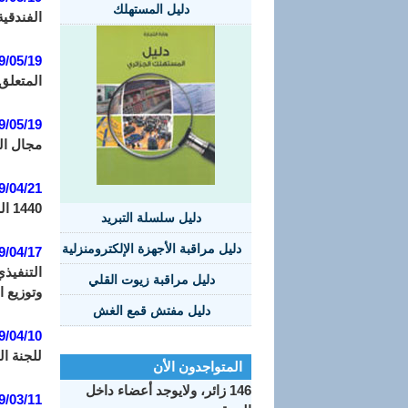
دليل المستهلك
الفندقي
9/05/19
المتعلق
9/05/19
مجال الو
9/04/21
1440 الموافق 26 جانفي سنة 2019 الذي يحدد قائمة البضائع الخاضعة للرسم الإضافي المؤقت الوقائي والنسب المتعلقة بها.
دليل سلسلة التبريد
دليل مراقبة الأجهزة الإلكترومنزلية
9/04/17
دليل مراقبة زيوت القلي
وتوزيع ال
دليل مفتش قمع الغش
9/04/10
للجنة ال
المتواجدون الأن
146 زائر، ولايوجد أعضاء داخل
9/03/11