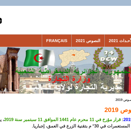
حـداث 2021
النصوص 2021
FRANÇAIS
وص 2019
 2019
201
:
قرار مؤرخ في 11 محرم عام 1441 الموافق 11 سبتمبر سنة 2019
، ي
في 30° م بتقنية الزرع في العمق، إجباريا.