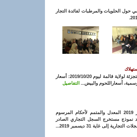
ية قالمة يوم دراسي حول الحلويات والمرطبات لفائدة التجار
تهلاك
معدلات الأسعار المسجلة على مستوى أسواق الجملة والتجزئة لولاية قالمة ليوم 2019/10/20: أسعار
موسمية، أسعاراللحوم والبيض...
التفاصيل
تبعا للمرسوم التنفيذي رقم 19-251 المؤرخ في 16 سبتمبر 2019 المعدل والمتمم لأحكام المرسوم
1 المؤرخ في 05 أفريل 2018 الذي يحدد نموذج مستخرج السجل التجاري الصادر
إلى غاية 31 ديسمبر 2019...