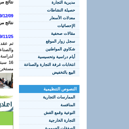
نتائج مر
مديرية التجارة
حصيلة النشاطات
9/12/09
معدلات الأسعار
نتائج مر
الإحصائيات
مقالات صحفية
9/11/25
سجل زوار الموقع
شكاوي المواطنين
والصناع
أيام دراسية وتحسيسية
انتخابات غرفة التجارة والصناعة
مستخرج 
البيع بالتخفيض
النصوص التنظيمية
الممارسات التجارية
المنافسة
النوعية وقمع الغش
التجارة الخارجية
الصفقات العمومية