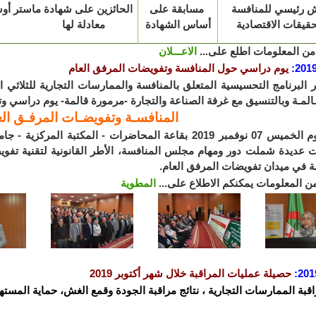
 رئيسي للمنافسة
مسابقة على
الحائزين على شهادة ماستر أو
حقيقات الاقتصادية
أساس الشهادة
معادلة لها
من المعلومات اطلع على...
الاعـــلان
2019
:
يوم دراسي حول المنافسة وتفويضات المرفق العام
قـالمـة وبالتنسيق مع غرفة الصناعة والتجارة -مرمورة قالمة- يوم دراسي 
المنافسـة وتفويضـات المرفـق الع
ت عديدة شملت دور ومهام مجلس المنافسة، الأطر القانونية لتقنية تفويض
ة في ميدان تفويضات المرفق العام.
من المعلومات يمكنكم الاطلاع على...
المطوية
201
:
حصيلة عمليات المراقبة خلال شهر أكتوبر 2019
اقبة الممارسات التجارية ، نتائج مراقبة الجودة وقمع الغش، حماية المستهل