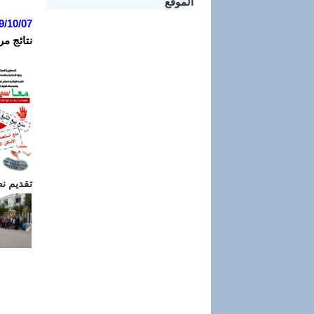
الموقع
9/10/07
نتائج مر
تقديم ن