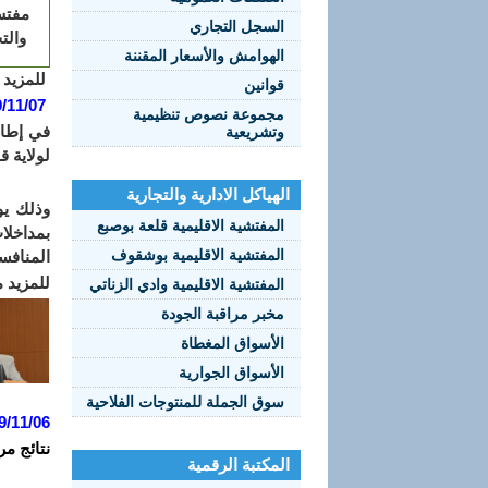
مفتش
السجل التجاري
والت
الهوامش والأسعار المقننة
للمزيد 
قوانين
/11/07
مجموعة نصوص تنظيمية
وتشريعية
لولاية 
الهياكل الادارية والتجارية
المفتشية الاقليمية قلعة بوصبع
بمداخلا
المفتشية الاقليمية بوشقوف
المنافس
للمزيد 
المفتشية الاقليمية وادي الزناتي
مخبر مراقبة الجودة
الأسواق المغطاة
الأسواق الجوارية
سوق الجملة للمنتوجات الفلاحية
9/11/06
نتائج مر
المكتبة الرقمية