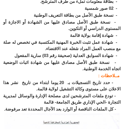
طاقة معلومات تملء من طرف المترشح.
مسية
سخة طبق الأصل من بطاقة التعريف الوطنية
سخة طبق الأصل مصادق عليها من الشهادة أو الاجازة أو
ستوى الدراسي أو التكوين.
هادة إقامة بولاية قالمة
هادة عمل تثبت الخبرة المهنية المكتسبة في تخصص له صلة
منصب العمل المراد شغله عند الاقتضاء.
ادة السوابق العدلية (صحيفة رقم 03) سارية المفعول
سخة طبق الأصل مصادق عليها من شهادة اثبات الوضعية
اه الخدمة الوطنية.
ـلاحظات :
- حدد تاريخ التسجيلات بـ 20 يوما ابتداء من تاريخ نشر هذا
علان على مستوى وكالة التشغيل لولاية قالمة.
ودع ملفات المترشحين لدى مصلحة الإدارة والوسائل لمديرية
جارة -الحي الإداري طريق الجامعة- قالمة
ل الملفات الناقصة أو الوارد بعد الآجال المحددة تعد مرفوضة.