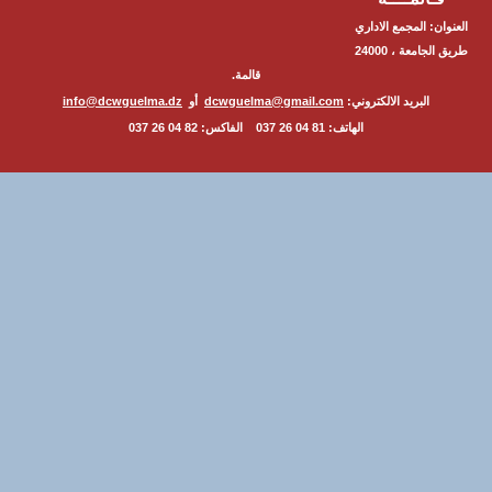
ن: المجمع الاداري
طريق الجامعة ، 24000
قالمة.
البريد الالكتروني:
dcwguelma@gmail.com
أو
info@dcwguelma.dz
الهاتف: 81 04 26 037 الفاكس: 82 04 26 037