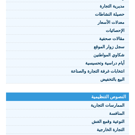
يرية التجارة
يلة النشاطات
نصوص 2021
دلات الأسعار
FRANÇAI
إحصائيات
الات صحفية
ل زوار الموقع
اوي المواطنين
ام دراسية وتحسيسية
تخابات غرفة التجارة والصناعة
بيع بالتخفيض
صوص التنظيمية
ممارسات التجارية
منافسة
نوعية وقمع الغش
تجارة الخارجية