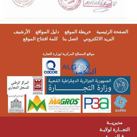
فحة الرئيسية
خريطة الموقع
دليل المواقع
الأرشيف
البريد الالكتروني
اتصل بنا
كلمة افتتاح الموقع
مواقع المصالح المركزية لوزارة التجارة
مديريــة
ــارة لولايـة
ـالمــــة