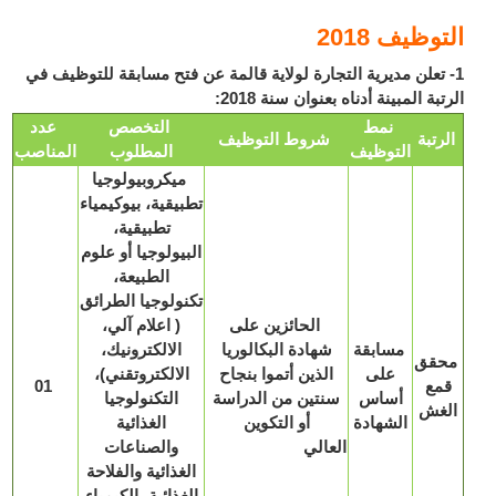
وظيف 2018
 تعلن مديرية التجارة لولاية قالمة عن فتح مسابقة للتوظيف في
بة المبينة أدناه بعنوان سنة 2018:
نمط
التخصص
عدد
رتبة
شروط التوظيف
التوظيف
المطلوب
المناصب
ميكروبيولوجيا
تطبيقية، بيوكيمياء
تطبيقية،
البيولوجيا أو علوم
الطبيعة،
تكنولوجيا الطرائق
الحائزين على
( اعلام آلي،
مسابقة
شهادة البكالوريا
الالكترونيك،
قق
على
الذين أتموا بنجاح
الالكتروتقني)،
مع
01
أساس
سنتين من الدراسة
التكنولوجيا
غش
الشهادة
أو التكوين
الغذائية
العالي
والصناعات
الغذائية والفلاحة
الغذائية، الكيمياء