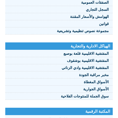
صفقات العمومية
سجل التجاري
هوامش والأسعار المقننة
انين
موعة نصوص تنظيمية وتشريعية
ياكل الادارية والتجارية
مفتشية الاقليمية قلعة بوصبع
مفتشية الاقليمية بوشقوف
مفتشية الاقليمية وادي الزناتي
بر مراقبة الجودة
أسواق المغطاة
أسواق الجوارية
ق الجملة للمنتوجات الفلاحية
كتبة الرقمية