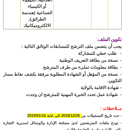
أو الكيمياء
الصناعية (هندسة
الطرائق)،
الالكتروميكانيك
ين الملف:
 أن يتضمن ملف الترشح للمسابقات الوثائق التالية :
طلب خطي للمشاركة
سخة من بطاقة التعريف الوطنية
طاقة معلومات تملىء من طرف المترشح
سخة من المؤهل أو الشهادة المطلوبة مرفقة بكشف نقاط مسار
كوين.
هادة الاقامة بالولاية
هادة عمل تحدد الخبرة المهنية للمترشح ان وجدت
لاحظات :
دد تاريخ التسجيلات من
2018/12/26 الى غاية 2019/01/16
ودع ملفات المترشحين لدى مصلحة الإدارة والوسائل لمديرية التجارة
حي الإداري طريق الجامعة- قالمة