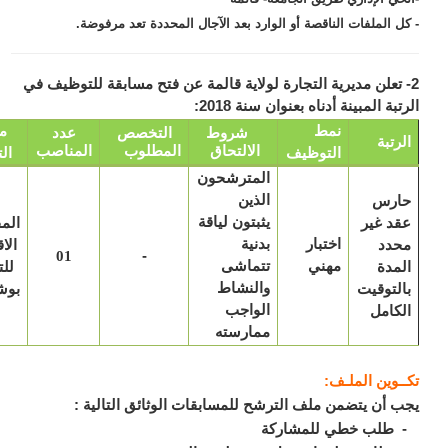
ل الملفات الناقصة أو الوارد بعد الآجال المحددة تعد مرفوضة.
 تعلن مديرية التجارة لولاية قالمة عن فتح مسابقة للتوظيف في
بة المبينة أدناه بعنوان سنة 2018:
نمط
مكان
شروط
التخصص
عدد
رتبة
الالتحاق
المطلوب
المناصب
التوظيف
التعيين
المترشحون
ارس
الذين
د غير
يثبتون لياقة
المفتشية
اختبار
حدد
بدنية
الاقليمية
-
01
مهني
مدة
تتماشى
للتجارة
لتوقيت
والنشاط
بوشقوف
كامل
الواجب
ممارسته
ـوين الملـف:
 أن يتضمن ملف الترشح للمسابقات الوثائق التالية :
طلب خطي للمشاركة