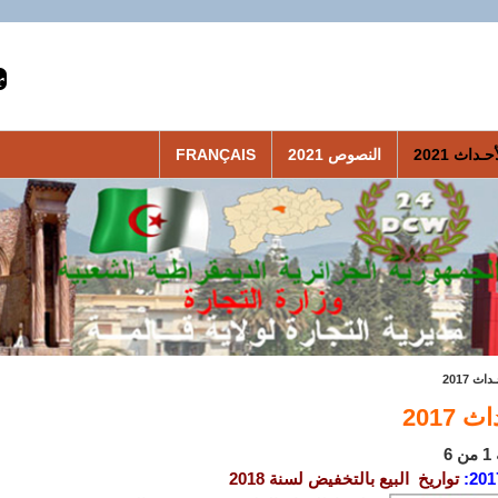
حـداث 2021
النصوص 2021
FRANÇAIS
داث 2017
 2017
6
201
تواريخ البيع بالتخفيض لسنة 2018