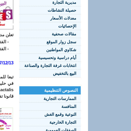
مديرية التجارة
حصيلة النشاطات
معدلات الأسعار
الإحصائيات
مقالات صحفية
تعلن مديري
- الفترة الشتوية 
سجل زوار الموقع
- الفترة الصيفية
شكاوي المواطنين
أيام دراسية وتحسيسية
7/12/13
انتخابات غرفة التجارة والصناعة
البيع بالتخفيض
النصوص التنظيمية
قانونا 
الممارسات التجارية
المنافسة
النوعية وقمع الغش
التجارة الخارجية
الصفقات العمومية