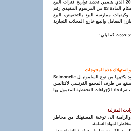
تطبيقا للقرار الولائي رقم 3313 المؤرخ في 2017/12/20 الذي يتضمن تحديد تواريخ فترات البيع
بالتخفيض لسنة 2018على مستوى ولاية قالمة، وفقا لأحكام المادة 03 من المرسوم التنفيذي رقم
ن 2006 المحدد لشروط وكيفيات ممارسة البيع بالتخفيض، البيع
زن المعامل والبيع خارج المحلات التجارية
أو استهلاك هذه المنتوجات.
تبعا للمعلومات المتداولة في وسائل الإعلام الدولية خاصة الفرنسية، مفادها وجود بكتيريا من نوع السلمونيــل Salmonelle
الرضع الحامل للعلامات Picot SL، Milumel Bio ، Pepti Junior، المنتج من طرف المجمع الفرنسي لاكتاليس
لإحتياط، تم اتخاذ الإجراءات التحفظية المعمول بها
دث المنزلية
الرامية الى توعية المستهلك من مخاطر
مخاطر المواد السامة.
سيد الكربون تزامنا مع فترة الشتاء تنظم