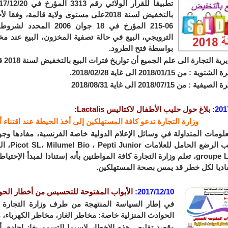
06-215 المؤرخ في 18 جوا
الترويجي، البيع في حالة تصفية المخزون، البيع عند مخا
بواسطة فتح الطرود.
ة التجارة الى علم الجميع أن تواريخ فترات البيع بالتخفيض لسنة 2018 قد حددت كما يلي:
: من 2018/01/15 الى غاية 2018/02/28.
 : من 2018/07/15 الى غاية 2018/08/31
201
:
بلاغ حول
حليب الأطفال لاكتاليس Lactalis:
وزارة التجارة تدعو كافة المستهلكين إلى أخذ الحيطة عند اقتناء 
في حليب 
groupe Lactalis، تعلم وزارة التجارة كافة المواطنين بأنه إستنادا لمبدأ ا
تفاديا لكل خطر قد يمس بصحة المستهلكين.
2017/12/10:
الأبواب المفتوحة للتحسيس من أخطار الحوا
في إطار السياسة المنتهجة من طرف وزارة التجارة و
الحوادث المنزلية خاصة: مخاطر الغاز، مخاطر الكهرباء، 
وقصد تقليص هذه الاخطار لاسيما التسمم بغاز احادي أك