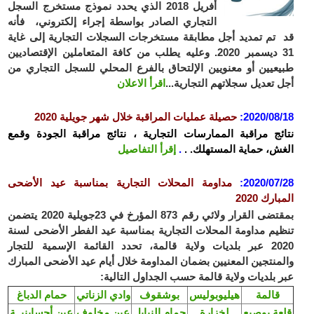
أفريل 2018 الذي يحدد نموذج مستخرج السجل
التجاري الصادر بواسطة إجراء إلكتروني، فأنه
قد تم تمديد أجل مطابقة مستخرجات السجلات التجارية إلى غاية
31 ديسمبر 2020. وعليه يطلب من كافة المتعاملين الإقتصاديين
طبيعيين أو معنويين الإلتحاق بالفرع المحلي للسجل التجاري من
أجل تعديل سجلاتهم التجارية...
اقرأ الاعلان
2020/08/18
:
حصيلة عمليات المراقبة خلال شهر جويلية 2020
نتائج مراقبة الممارسات التجارية ، نتائج مراقبة الجودة وقمع
الغش، حماية المستهلك. .
.
إقرأ التفاصيل
2020/07/28
:
مداومة المحلات التجارية بمناسبة عيد الأضحى
المبارك 2020
بمقتضى ال
قرار ولائي رقم 873 المؤرخ في 23جويلية 2020 يتضمن
تنظيم مداومة المحلات التجارية بمناسبة عيد الفطر الأضحى لسنة
2020 عبر بلديات ولاية قالمة، تحدد القائمة الإسمية للتجار
والمنتجين المعنيين بضمان المداومة خلال أيام عيد الأضحى المبارك
عبر بلديات ولاية قالمة حسب الجداول التالية:
قالمة
هيليوبوليس
بوشقوف
وادي الزناتي
حمام الدباغ
قلعة بوصبع
لخزارة
حمام النبايل
عين مخلوف
عين أحساينيــة