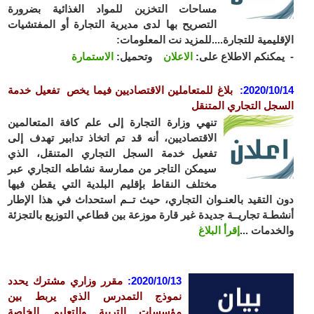
مساحات التخزين للمواد الغذائية بضرورة
التصريح بها لدى مديرية التجارة أو المفتشيات
الإقليمية للتجارة....للمزيد نت المعلومات:
- يمكنكم الاطلاع على:
الاعلان
وتحميل:
الاستمارة
2020/10/14
:
بلاغ للمتعاملين الاقتصاديين
فيما يخص تفعيل خدمة
السجل التجاري المتنقل
تنهي وزارة التجارة إلى علم كافة المتعالمين
الاقتصاديين، أنه قد تم اتخاذ تدابير تهدف إلى
تفعيل خدمة السجل التجاري المتنقل، الذي
سيمكن التاجر من ممارسة نشاطه التجاري عبر
مختلف النقاط بإقليم البلدية التي يقطن فيها
دون التقيد بالعنـوان التجاري، حيث تــم استحداث في هذا الإطار
أنشطـة تجاريــة جديدة غير قارة موزعة بين قطاعي التوزيع بالتجزئة
والخدمات ...
إقرأ البلاغ
2020/10/13
:
مقرر وزاري مشترك يحدد
نموذج التمدرس الذي يربط بين
مؤسسات التربية والتعليم الخاصة