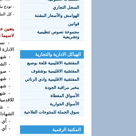
- تودع م
السجل التجاري
- كل المل
الهوامش والأسعار المقننة
قوانين
يتعين عل
مجموعة نصوص تنظيمية
لاسيما:
وتشريعية
- نسخة 
الادارة 
الهياكل الادارية والتجارية
- شهادة ال
المفتشية الاقليمية قلعة بوصبع
- الشها
المفتشية الاقليمية بوشقوف
- صورتان (02
- شهادة 
المفتشية الاقليمية وادي الزناتي
- شهادة
مخبر مراقبة الجودة
- شهادا
الأسواق المغطاة
للاقدمي
الأسواق الجوارية
- شهاد
سوق الجملة للمنتوجات الفلاحية
الشهادا
- أي وث
- أي وث
المكتبة الرقمية