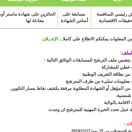
 رئيسي للمنافسة
مسابقة على
الحائزين على شهادة ماستر أو
حقيقات الاقتصادية
أساس الشهادة
معادلة لها
ن المعلوات يمكنكم الاطلاع على كاملا...
الإعـــلان
لملف:
يتضمن ملف الترشح للمسابقات الوثائق التالية :
خطي للمشاركة
من بطاقة التعريف الوطنية
 معلومات تملىء من طرف المترشح
من المؤهل أو الشهادة المطلوبة مرفقة بكشف نقاط مسار التكوين.
 شمسية.
الاقامة بالولاية
 عمل تحدد الخبرة المهنية للمترشح ان وجدت
ات :
تسجيلات من 15 يوما 2019/11/17