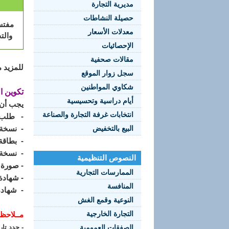
مديرية التجارة
حصيلة النشاطات
مفتش
معدلات الأسعار
والت
الإحصائيات
مقالات صحفية
للمزيد م
سجل زوار الموقع
شكاوي المواطنين
تكوين ا
أيام دراسية وتحسيسية
يجب أن 
انتخابات غرفة التجارة والصناعة
-
طلب 
البيع بالتخفيض
-
نسخة 
-
بطاقة
-
نسخة 
النصوص التنظيمية
- صورة
الممارسات التجارية
- شهادة 
المنافسة
- شهادة
النوعية وقمع الغش
التجارة الخارجية
مــلاحظ
الصفقات العمومية
- حدد تاريخ ال