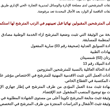
لفات المترشحين لدى مصلحة الإدارة والوسائل لمديرية التجارة -الحي الإداري طريق ا
فات الناقصة أو الوارد بعد الآجال المحددة تعد مرفوضة.
ى المترشحين المقبولين نهائيا قبل تعيينهم في الرتب المترشح لها استكمال
من الوثيقة التي تثبت وضعية المترشح ازاء الخدمة الوطنية مصادق 
المنظمة للمسابقة.
سوابق العدلية (صحيفة رقم 03) سارية المفعول
دات الطبية
) شمسيتان
الميلاد رقم 13
 الحالة العائلية بالنسبة للمترشحين المتزوجين
ت العمل التي تثبت الاقدمية المهنية للمترشح في الاختصاص مؤشر عليه
ة المكتسبة في القطاع الخاص.
ة تثبث مدة العمل المؤدى من طرف المترشح في إطار جهازي الإدما
ت مع توضيح المنصب المشغول عند الإقتضاء.
يقة تثبث متابعة المترشح تكوينا أعلى من مستوى الشهادة المطلوبة في 
يقة تثبث الأشغال و الدراسات المنجزة من طرف المترشح في التخصص، ع