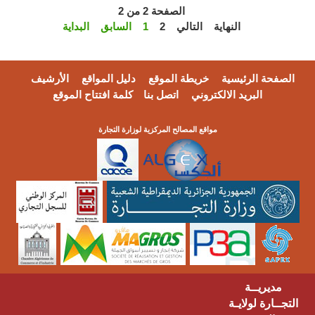
الصفحة 2 من 2
النهاية
التالي
2
1
السابق
البداية
الصفحة الرئيسية
خريطة الموقع
دليل المواقع
الأرشيف
البريد الالكتروني
اتصل بنا
كلمة افتتاح الموقع
مواقع المصالح المركزية لوزارة التجارة
مديريــة
التجــارة لولايـة