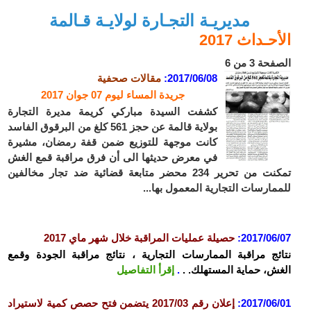
مديريـة التجـارة لولايـة قـالمة
الأحـداث 2017
الصفحة 3 من 6
2017/06/08
:
مقالات صحفية
جريدة المساء ليوم 07 جوان
2017
كشفت السيدة مباركي كريمة مديرة التجارة
بولاية قالمة عن حجز 561 كلغ من البرقوق الفاسد
كانت موجهة للتوزيع ضمن قفة رمضان، مشيرة
في معرض حديثها الى أن فرق مراقبة قمع الغش
تمكنت من تحرير 234 محضر متابعة قضائية ضد تجار مخالفين
للممارسات التجارية المعمول بها...
2017/06/07:
حصيلة عمليات المراقبة خلال شهر ماي 2017
نتائج مراقبة الممارسات التجارية ، نتائج مراقبة الجودة وقمع
الغش، حماية المستهلك. .
.
إقرأ التفاصيل
2017/06/01:
إعلان رقم 2017/03 يتضمن فتح حصص كمية لاستيراد