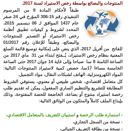
المنتوجات والبضائع بواسطة رخص الاستيراد لسنة 2017
.
طبقاً لأحكام المادة 9 من المرسوم
التنفيذي رقم 15-306 المؤرخ في 24 صفر
عام 1437 الموافق لـ 06 ديسمبر 2015،
المحدد لشروط و كيفيات تطبيق أنظمة
رخص الاستيراد أو التصدير للمنتوجات
والبضائع، وطبقاً للإعلان رقم 01/2017
للفاتح من أفريل 2017، الذي ينص على إمكانية توسيع قائمة السلع
المعنية بنظام رخص الاستيراد، يُــفتح ابتداء من 31 ماي 2017 من
الساعة الثامنة 8 سا صباحا وإلى غاية 14 جوان 2017 حتى الساعة
الخامسة مساءا 17سا، حصص كمية لاستيراد المنتوجات التالية:
المواد الكهرومنزلية، الهاتف لشبكات النقال، مواد التجميل.
كل متعامل اقتصادي، شخص طبيعي أو معنوي، يستوفي الشروط
المطابقة للتشريع والتنظيم الساري المفعول، يمكن له تقديم طلب
رخصة استيراد منتوج أو بضاعة، الخاضعة للحصة المفتوحة، وذلك
بإيداع الملف كاملاً والمتكون من الوثائق التالية:
-
استمارة طلب الرخصة
و
استبيان للتعريف بالمتعامل الاقتصادي
،
- نسخة من السجل التجاري،
- نسخة من بطاقة التعريف الجبائي،