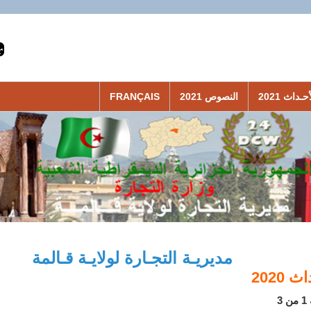
حـداث 2021
النصوص 2021
FRANÇAIS
مديريـة التجـارة لولايـة قـالمة
 2020
3