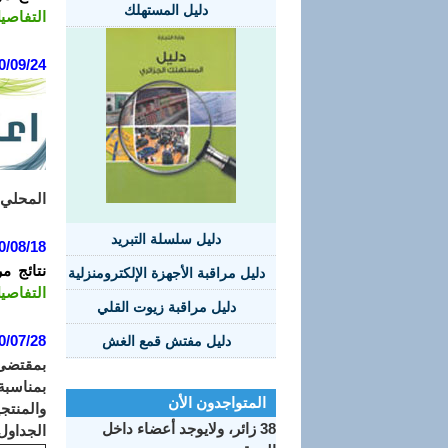
دليل المستهلك
التفاصي
0/09/24
المحلي 
دليل سلسلة التبريد
0/08/18
نتائج م
دليل مراقبة الأجهزة الإلكترومنزلية
التفاصي
دليل مراقبة زيوت القلي
0/07/28
دليل مفتش قمع الغش
بمقتضى 
المتواجدون الأن
والمنتج
38 زائر، ولايوجد أعضاء داخل
الجداول 