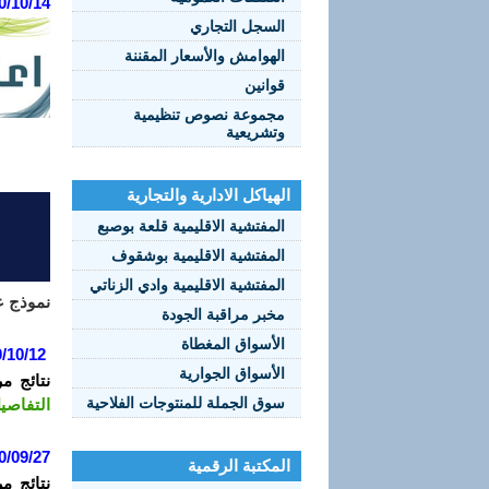
0/10/14
السجل التجاري
الهوامش والأسعار المقننة
قوانين
مجموعة نصوص تنظيمية
وتشريعية
الهياكل الادارية والتجارية
المفتشية الاقليمية قلعة بوصبع
المفتشية الاقليمية بوشقوف
المفتشية الاقليمية وادي الزناتي
نموذج عق
مخبر مراقبة الجودة
الأسواق المغطاة
/10/12
الأسواق الجوارية
نتائج م
سوق الجملة للمنتوجات الفلاحية
التفاصي
0/09/27
المكتبة الرقمية
نتائج م