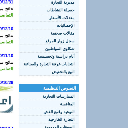
0/12/31
مديرية التجارة
نتائج م
حصيلة النشاطات
التفاصي
معدلات الأسعار
الإحصائيات
0/12/10
مقالات صحفية
نتائج م
سجل زوار الموقع
التفاصي
شكاوي المواطنين
0/11/10
أيام دراسية وتحسيسية
نتائج م
انتخابات غرفة التجارة والصناعة
التفاصي
البيع بالتخفيض
0/10/28
النصوص التنظيمية
الممارسات التجارية
المنافسة
النوعية وقمع الغش
التجارة الخارجية
الصفقات العمومية