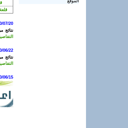
الموقع
قا
قلعة
0/07/20
نتائج م
التفاصي
0/06/22
نتائج م
التفاصي
0/06/15