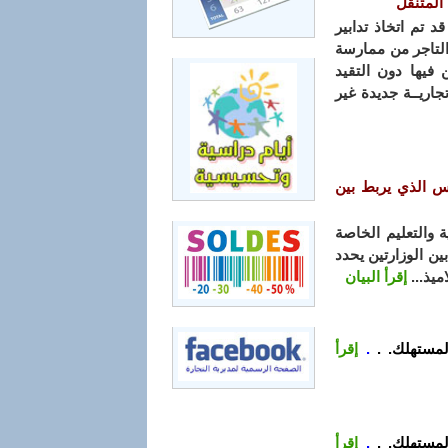
المتنقل
د تم اتخاذ تدابير
لتاجر من ممارسة
 فيها دون التقيد
جاريــة جديدة غير
س الذي يربط بين
 والتعليم الخاصة
ين الوزارتين يحدد
ميذ...
إقرأ البيان
لمستهلك. .
.
إقرأ
لمستهلك. .
.
إقرأ