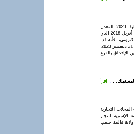
تطبيقا للمرسوم التنفيذي رقم:20-154المؤرخ في 08 جويلية 2020 المعدل
والمتمم لأحكام المرسوم التنفيذي رقم:18-112المؤرخ في 05 أفريل 2018 الذي
كتروني، فأنه قد
تم تمديد أجل مطابقة مستخرجات السجلات التجارية إلى غاية 31 ديسمبر 2020.
ن الإلتحاق بالفرع
لمستهلك. .
.
إقرأ
يتضمن تنظيم مداومة المحلات التجارية
تحدد القائمة الإسمية للتجار
 ولاية قالمة حسب