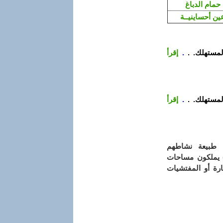
حمام الدباغ
ين أحساينيــة
لمستهلك. .
.
إقرأ
لمستهلك. .
.
إقرأ
ت طبيعة نشاطهم
) يملكون مساحات
ارة أو المفتشيات