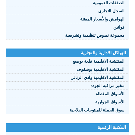
صفقات العمومية
سجل التجاري
هوامش والأسعار المقننة
انين
موعة نصوص تنظيمية وتشريعية
ياكل الادارية والتجارية
مفتشية الاقليمية قلعة بوصبع
مفتشية الاقليمية بوشقوف
مفتشية الاقليمية وادي الزناتي
بر مراقبة الجودة
أسواق المغطاة
أسواق الجوارية
ق الجملة للمنتوجات الفلاحية
كتبة الرقمية