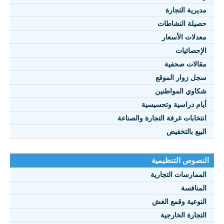
يرية التجارة
يلة النشاطات
نصوص 2021
دلات الأسعار
FRANÇAI
إحصائيات
الات صحفية
ل زوار الموقع
اوي المواطنين
ام دراسية وتحسيسية
تخابات غرفة التجارة والصناعة
بيع بالتخفيض
صوص التنظيمية
ممارسات التجارية
منافسة
نوعية وقمع الغش
تجارة الخارجية