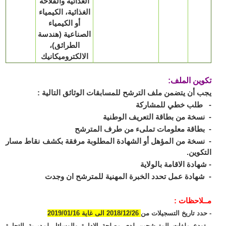
الغذائية والفلاحة
الغذائية، الكيمياء
أو الكيمياء
الصناعية (هندسة
الطرائق)،
الالكتروميكانيك
ين الملف:
 أن يتضمن ملف الترشح للمسابقات الوثائق التالية :
طلب خطي للمشاركة
سخة من بطاقة التعريف الوطنية
طاقة معلومات تملىء من طرف المترشح
سخة من المؤهل أو الشهادة المطلوبة مرفقة بكشف نقاط مسار
كوين.
هادة الاقامة بالولاية
هادة عمل تحدد الخبرة المهنية للمترشح ان وجدت
لاحظات :
دد تاريخ التسجيلات من
2018/12/26 الى غاية 2019/01/16
ودع ملفات المترشحين لدى مصلحة الإدارة والوسائل لمديرية التجارة