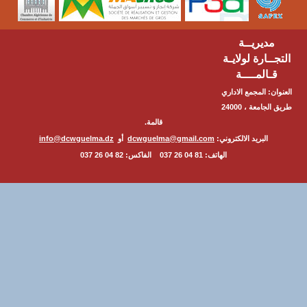
مديريــة
ــارة لولايـة
ـالمــــة
ن: المجمع الاداري
طريق الجامعة ، 24000
قالمة.
البريد الالكتروني:
dcwguelma@gmail.com
أو
info@dcwguelma.dz
الهاتف: 81 04 26 037 الفاكس: 82 04 26 037