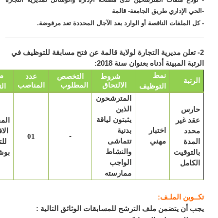
حي الإداري طريق الجامعة- قالمة
ل الملفات الناقصة أو الوارد بعد الآجال المحددة تعد مرفوضة.
 تعلن مديرية التجارة لولاية قالمة عن فتح مسابقة للتوظيف في
بة المبينة أدناه بعنوان سنة 2018:
نمط
مكان
شروط
التخصص
عدد
رتبة
الالتحاق
المطلوب
المناصب
التوظيف
التعيين
المترشحون
ارس
الذين
د غير
يثبتون لياقة
المفتشية
اختبار
حدد
بدنية
الاقليمية
-
01
مهني
مدة
تتماشى
للتجارة
لتوقيت
والنشاط
بوشقوف
كامل
الواجب
ممارسته
ـوين الملـف:
 أن يتضمن ملف الترشح للمسابقات الوثائق التالية :