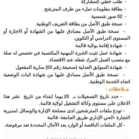
طلب خطي للمشاركة
طاقة معلومات تملء من طرف المترشح.
مسية
سخة طبق الأصل من بطاقة التعريف الوطنية
سخة طبق الأصل مصادق عليها من الشهادة أو الاجازة أو
ستوى الدراسي أو التكوين.
هادة إقامة بولاية قالمة
هادة عمل تثبت الخبرة المهنية المكتسبة في تخصص له صلة
منصب العمل المراد شغله عند الاقتضاء.
ادة السوابق العدلية (صحيفة رقم 03) سارية المفعول
سخة طبق الأصل مصادق عليها من شهادة اثبات الوضعية
اه الخدمة الوطنية.
ـلاحظات :
- حدد تاريخ التسجيلات بـ 20 يوما ابتداء من تاريخ نشر هذا
علان على مستوى وكالة التشغيل لولاية قالمة.
ودع ملفات المترشحين لدى مصلحة الإدارة والوسائل لمديرية
جارة -الحي الإداري طريق الجامعة- قالمة
ل الملفات الناقصة أو الوارد بعد الآجال المحددة تعد مرفوضة.