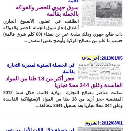
قالمة
سوق جهوي للخضر والفواكه
بالجملة بقالمة
انطلقت في غضون الأسبوع الجاري
أشغال إنجاز سوق للجملة للخضر والفواكه
ذات طابع جهوي وذلك ببلدية عين بن بيضاء (60 كلم شرق قالمة)
حسب ما علم من مصالح الولاية وأوضح نفس المصدر....
2013/01/05:
آخر ساعة
ف
ي الحصيلة السنوية لمديرية التجارة
بقالمة
حجز أكثر من 18 طنا من المواد
الفاسدة وغلق 344 محلا تجاريا
تمكنت عناصر مصالح التجارة بولاية قالمة، خلال سنة 2012
المنقضية حجز أزيد من 18 طنا من المواد الإستهلاكية الفاسدة
وغلق 344 محلا تجاريا بعد تسجيل 2841 مخالفة ...
2012/08/01:
الشروق
في حصيلة خلال الثلث الأول من شهر